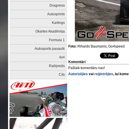
Dragreiss
Autosprints
Kartings
Okartes Akadēmija
Formula 1
Foto:
Rihards Baumanis, Go4speed
Autosports pasaulē
4x4
Komentāri
Rallijreids
Pašlaik komentāru nav!
Autorizējies
vai
reģistrējies
, lai kom
Cits