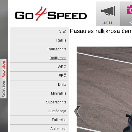
Pasaules rallijkrosa če
(visi)
Rallijs
Rallijsprints
Rallijkross
WRC
ERČ
Drifts
Minirallijs
Supersprints
Autošoseja
Folkreiss
Autokross