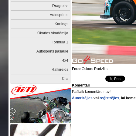
Dragreiss
Autosprints
Kartings
Okartes Akadēmija
Formula 1
Autosports pasaulē
4x4
Foto:
Oskars Rudzītis
Rallijreids
Cits
Komentāri
Pašlaik komentāru nav!
Autorizējies
vai
reģistrējies
, lai kom