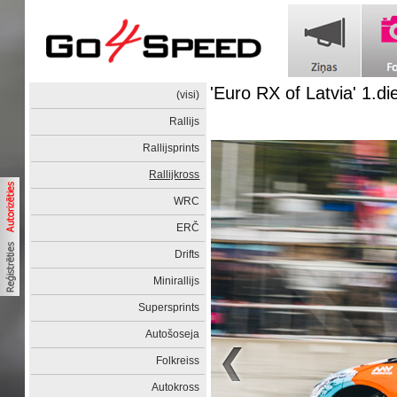
'Euro RX of Latvia' 1.di
(visi)
Rallijs
Rallijsprints
Rallijkross
WRC
ERČ
Drifts
Minirallijs
Supersprints
Autošoseja
Folkreiss
Autokross