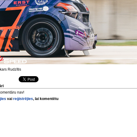
ars Rudzītis
ri
komentāru nav!
jies
vai
reģistrējies
, lai komentētu