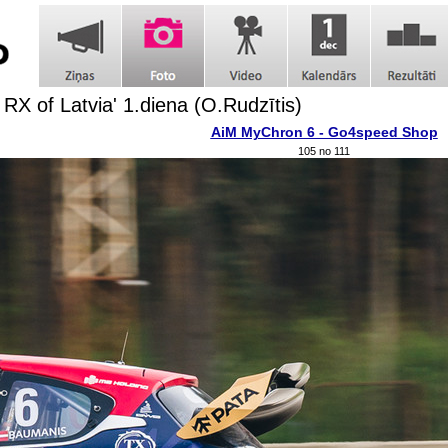
 RX of Latvia' 1.diena (O.Rudzītis)
AiM MyChron 6 - Go4speed Shop
105 no 111