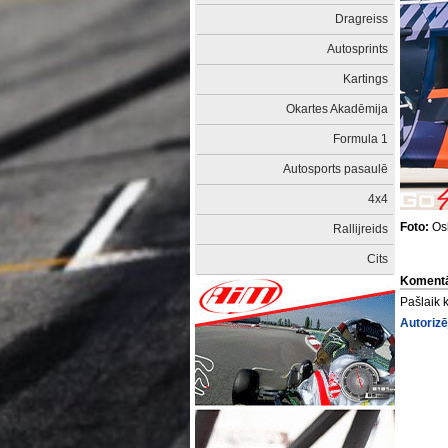
Dragreiss
Autosprints
Kartings
Okartes Akadēmija
Formula 1
Autosports pasaulē
4x4
Foto:
Osk
Rallijreids
Cits
Komentā
Pašlaik 
Autorizē