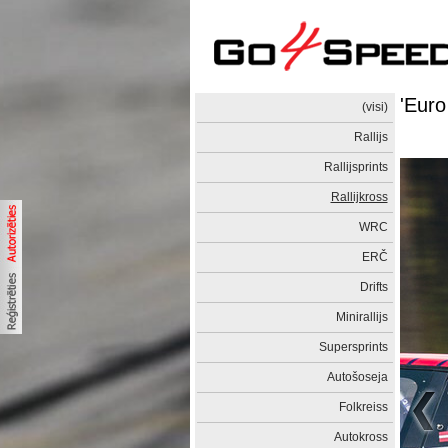
'Euro
(visi)
Rallijs
Rallijsprints
Rallijkross
WRC
ERČ
Drifts
Minirallijs
Supersprints
Autošoseja
Folkreiss
Autokross