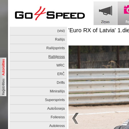
'Euro RX of Latvia' 1.di
(visi)
Rallijs
Rallijsprints
Rallijkross
WRC
ERČ
Drifts
Minirallijs
Supersprints
Autošoseja
Folkreiss
Autokross