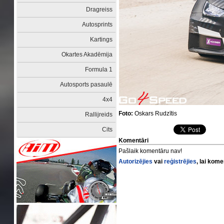
Dragreiss
Autosprints
Kartings
Okartes Akadēmija
Formula 1
Autosports pasaulē
4x4
Foto:
Oskars Rudzītis
Rallijreids
Cits
Komentāri
Pašlaik komentāru nav!
Autorizējies
vai
reģistrējies
, lai kom