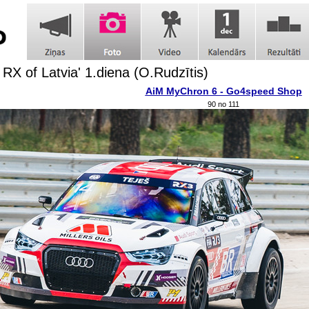
 RX of Latvia' 1.diena (O.Rudzītis)
AiM MyChron 6 - Go4speed Shop
90 no 111