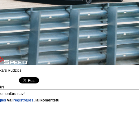
ars Rudzītis
ri
komentāru nav!
jies
vai
reģistrējies
, lai komentētu