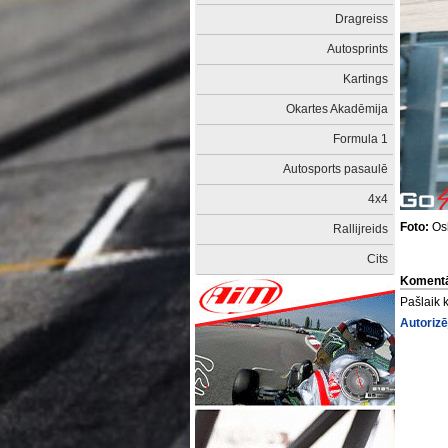
Dragreiss
Autosprints
Kartings
Okartes Akadēmija
Formula 1
Autosports pasaulē
4x4
Foto:
Osk
Rallijreids
Cits
Komentā
Pašlaik 
Autorizē