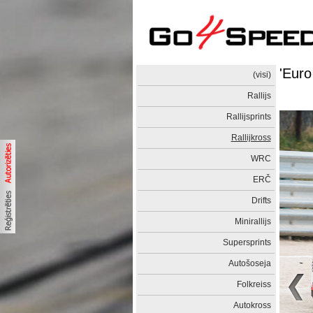
'Euro
(visi)
Rallijs
Rallijsprints
Rallijkross
WRC
ERČ
Drifts
Minirallijs
Supersprints
Autošoseja
Folkreiss
Autokross