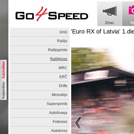
'Euro RX of Latvia' 1.di
(visi)
Rallijs
Rallijsprints
Rallijkross
WRC
ERČ
Drifts
Minirallijs
Supersprints
Autošoseja
Folkreiss
Autokross