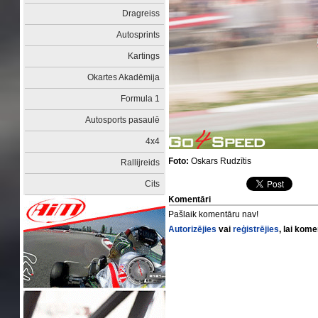
Dragreiss
Autosprints
Kartings
Okartes Akadēmija
Formula 1
Autosports pasaulē
4x4
Foto:
Oskars Rudzītis
Rallijreids
Cits
Komentāri
Pašlaik komentāru nav!
Autorizējies
vai
reģistrējies
, lai kom