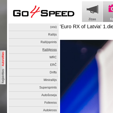
'Euro RX of Latvia' 1.di
(visi)
Rallijs
Rallijsprints
Rallijkross
WRC
ERČ
Drifts
Minirallijs
Supersprints
Autošoseja
Folkreiss
Autokross