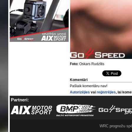
Foto:
Oskars Rudzītis
Komentāri
Pašlaik komentāru nav!
Autorizējies
vai
reģistrējies
, lai kom
Partneri:
WRC prognožu spē