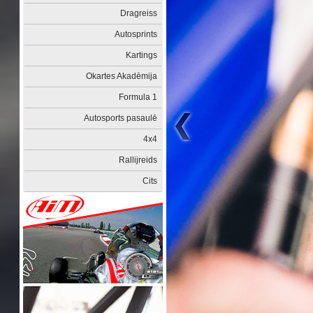
Dragreiss
Autosprints
Kartings
Okartes Akadēmija
Formula 1
Autosports pasaulē
4x4
Rallijreids
Cits