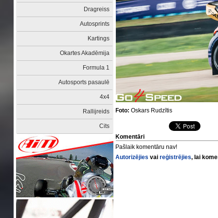
Dragreiss
Autosprints
Kartings
Okartes Akadēmija
Formula 1
Autosports pasaulē
4x4
Foto:
Oskars Rudzītis
Rallijreids
Cits
Komentāri
Pašlaik komentāru nav!
Autorizējies
vai
reģistrējies
, lai kom