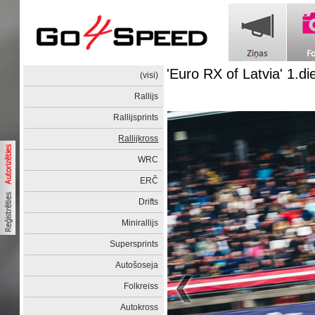
'Euro RX of Latvia' 1.di
(visi)
Rallijs
Rallijsprints
Rallijkross
WRC
ERČ
Drifts
Minirallijs
Supersprints
Autošoseja
Folkreiss
Autokross