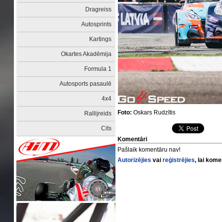
Dragreiss
Autosprints
Kartings
Okartes Akadēmija
Formula 1
Autosports pasaulē
4x4
Foto:
Oskars Rudzītis
Rallijreids
Cits
Komentāri
Pašlaik komentāru nav!
Autorizējies
vai
reģistrējies
, lai kom