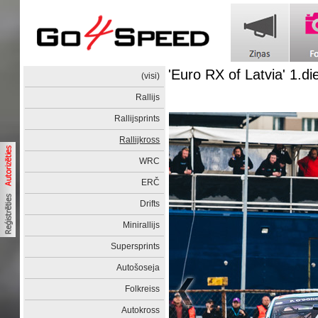
'Euro RX of Latvia' 1.di
(visi)
Rallijs
Rallijsprints
Rallijkross
WRC
ERČ
Drifts
Minirallijs
Supersprints
Autošoseja
Folkreiss
Autokross