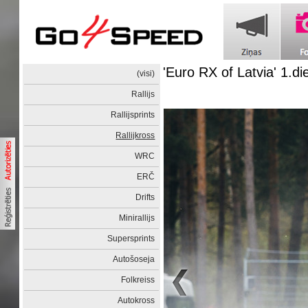
'Euro RX of Latvia' 1.di
(visi)
Rallijs
Rallijsprints
Rallijkross
WRC
ERČ
Drifts
Minirallijs
Supersprints
Autošoseja
Folkreiss
Autokross