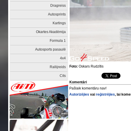
Dragreiss
Autosprints
Kartings
Okartes Akadēmija
Formula 1
Autosports pasaulē
4x4
Foto:
Oskars Rudzītis
Rallijreids
Cits
Komentāri
Pašlaik komentāru nav!
Autorizējies
vai
reģistrējies
, lai kom