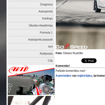
Dragreiss
Autosprints
Kartings
Okartes Akadēmija
Formula 1
Autosports pasaulē
4x4
Foto:
Oskars Rudzītis
Rallijreids
Cits
Komentāri
Pašlaik komentāru nav!
Autorizējies
vai
reģistrējies
, lai kom