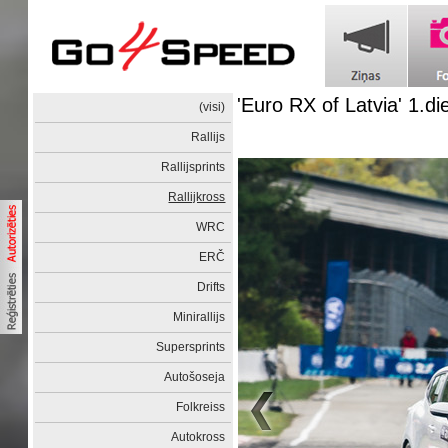
'Euro RX of Latvia' 1.di
(visi)
Rallijs
Rallijsprints
Rallijkross
WRC
ERČ
Drifts
Minirallijs
Supersprints
Autošoseja
Folkreiss
Autokross