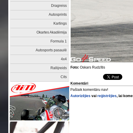
Dragreiss
Autosprints
Kartings
Okartes Akadēmija
Formula 1
Autosports pasaulē
4x4
Foto:
Oskars Rudzītis
Rallijreids
Cits
Komentāri
Pašlaik komentāru nav!
Autorizējies
vai
reģistrējies
, lai kom