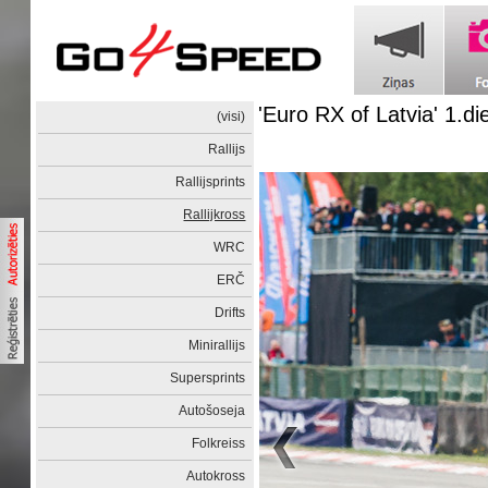
'Euro RX of Latvia' 1.di
(visi)
Rallijs
Rallijsprints
Rallijkross
WRC
ERČ
Drifts
Minirallijs
Supersprints
Autošoseja
Folkreiss
Autokross