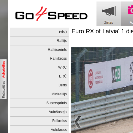
'Euro RX of Latvia' 1.di
(visi)
Rallijs
Rallijsprints
Rallijkross
WRC
ERČ
Drifts
Minirallijs
Supersprints
Autošoseja
Folkreiss
Autokross