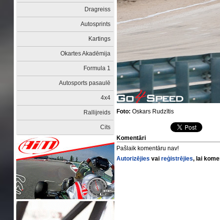
Dragreiss
Autosprints
Kartings
Okartes Akadēmija
Formula 1
Autosports pasaulē
4x4
Foto:
Oskars Rudzītis
Rallijreids
Cits
Komentāri
Pašlaik komentāru nav!
Autorizējies
vai
reģistrējies
, lai kom