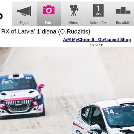
 RX of Latvia' 1.diena (O.Rudzītis)
AiM MyChron 6 - Go4speed Shop
10 no 111