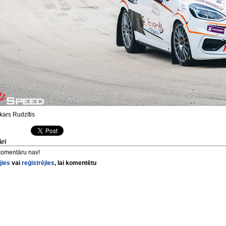
ars Rudzītis
ri
komentāru nav!
jies
vai
reģistrējies
, lai komentētu