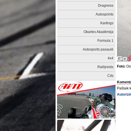
Dragreiss
Autosprints
Kartings
Okartes Akadēmija
Formula 1
Autosports pasaulē
4x4
Foto:
Osk
Rallijreids
Cits
Komentā
Pašlaik 
Autorizē