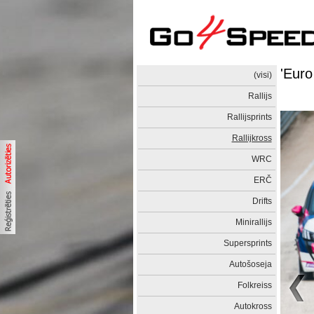
'Euro
(visi)
Rallijs
Rallijsprints
Rallijkross
WRC
ERČ
Drifts
Minirallijs
Supersprints
Autošoseja
Folkreiss
Autokross