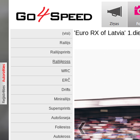
'Euro RX of Latvia' 1.di
(visi)
Rallijs
Rallijsprints
Rallijkross
WRC
ERČ
Drifts
Minirallijs
Supersprints
Autošoseja
Folkreiss
Autokross