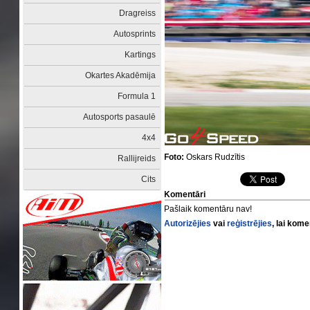
Dragreiss
Autosprints
Kartings
Okartes Akadēmija
Formula 1
Autosports pasaulē
4x4
Foto:
Oskars Rudzītis
Rallijreids
Cits
Komentāri
Pašlaik komentāru nav!
Autorizējies
vai
reģistrējies
, lai kom