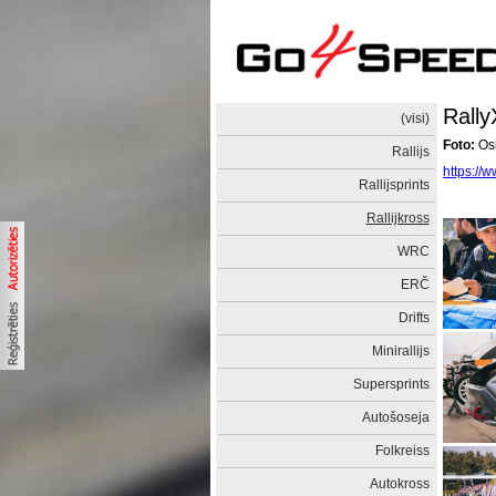
Rally
(visi)
Foto:
Osk
Rallijs
https://
Rallijsprints
Rallijkross
WRC
ERČ
Drifts
Minirallijs
Supersprints
Autošoseja
Folkreiss
Autokross