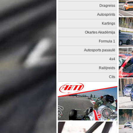
Dragreiss
Autosprints
Kartings
Okartes Akadēmija
Formula 1
Autosports pasaulē
4x4
Rallijreids
Cits