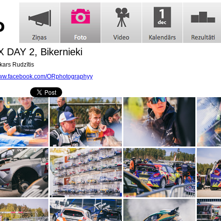
X DAY 2, Bikernieki
ars Rudzītis
www.facebook.com/ORphotographyy