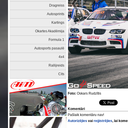
Dragreiss
Autosprints
Kartings
Okartes Akadēmija
Formula 1
Autosports pasaulē
4x4
Rallijreids
Cits
Foto:
Oskars Rudzītis
Komentāri
Pašlaik komentāru nav!
Autorizējies
vai
reģistrējies
, lai kom