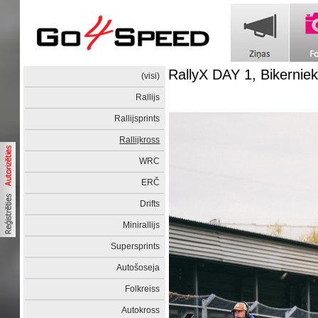
RallyX DAY 1, Bikerniek
(visi)
Rallijs
Rallijsprints
Rallijkross
WRC
ERČ
Drifts
Minirallijs
Supersprints
Autošoseja
Folkreiss
Autokross