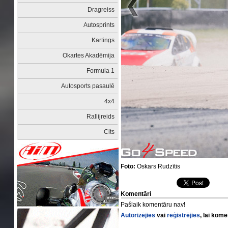
Dragreiss
Autosprints
Kartings
Okartes Akadēmija
Formula 1
Autosports pasaulē
4x4
Rallijreids
Cits
Foto:
Oskars Rudzītis
Komentāri
Pašlaik komentāru nav!
Autorizējies
vai
reģistrējies
, lai kom