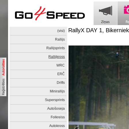
RallyX DAY 1, Bikerniek
(visi)
Rallijs
Rallijsprints
Rallijkross
WRC
ERČ
Drifts
Minirallijs
Supersprints
Autošoseja
Folkreiss
Autokross