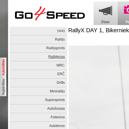
RallyX DAY 1, Bikerniek
(visi)
Rallijs
Rallijsprints
Rallijkross
WRC
ERČ
Drifts
Minirallijs
Supersprints
Autošoseja
Folkreiss
Autokross