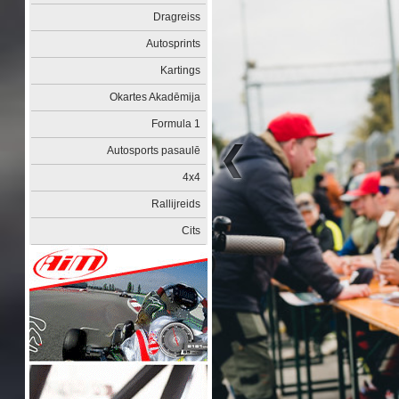
Dragreiss
Autosprints
Kartings
Okartes Akadēmija
Formula 1
Autosports pasaulē
4x4
Rallijreids
Cits