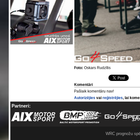
Foto:
Oskars Rudzītis
Komentāri
Pašlaik komentāru nav!
Autorizējies
vai
reģistrējies
, lai kom
Partneri:
WRC prognožu spē