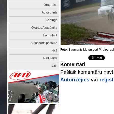
Dragreiss
Autosprints
Kartings
Okartes Akadēmija
Formula 1
Autosports pasaulē
Foto:
Baumanis Motorsport Photograp
4x4
Rallijreids
Komentāri
Cits
Pašlaik komentāru nav!
Autorizējies
vai
reģist