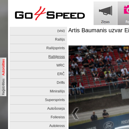
Artis Baumanis uzvar Ei
(visi)
Rallijs
Rallijsprints
Rallijkross
WRC
ERČ
Drifts
Minirallijs
Supersprints
Autošoseja
Folkreiss
Autokross