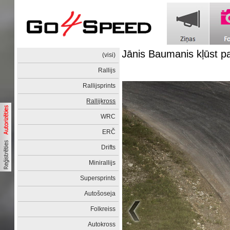
Jānis Baumanis kļūst pa
(visi)
Rallijs
Rallijsprints
Rallijkross
WRC
ERČ
Drifts
Minirallijs
Supersprints
Autošoseja
Folkreiss
Autokross