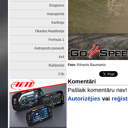
Dragreiss
Autosprints
Kartings
Okartes Akadēmija
Formula 1
Autosports pasaulē
4x4
Foto:
Rihards Baumanis
Rallijreids
Cits
Komentāri
Pašlaik komentāru nav!
Autorizējies
vai
reģist