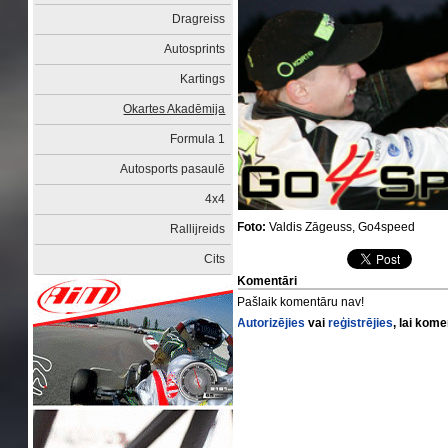
Dragreiss
Autosprints
Kartings
Okartes Akadēmija
Formula 1
Autosports pasaulē
4x4
Foto:
Valdis Zāgeuss, Go4speed
Rallijreids
Cits
Komentāri
Pašlaik komentāru nav!
Autorizējies
vai
reģistrējies
, lai kom