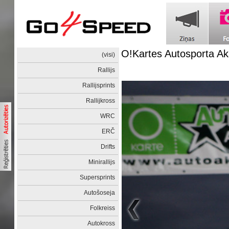
O!Kartes Autosporta Ak
(visi)
Rallijs
Rallijsprints
Rallijkross
WRC
ERČ
Drifts
Minirallijs
Supersprints
Autošoseja
Folkreiss
Autokross