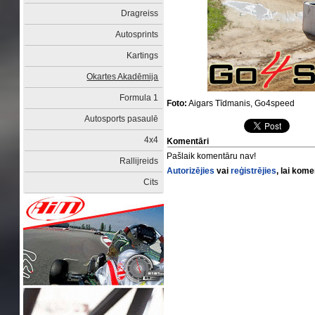
Dragreiss
Autosprints
Kartings
Okartes Akadēmija
Formula 1
Foto:
Aigars Tīdmanis, Go4speed
Autosports pasaulē
4x4
Komentāri
Pašlaik komentāru nav!
Rallijreids
Autorizējies
vai
reģistrējies
, lai kom
Cits