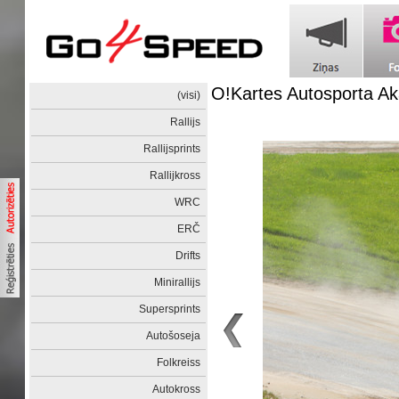
O!Kartes Autosporta Ak
(visi)
Rallijs
Rallijsprints
Rallijkross
WRC
ERČ
Drifts
Minirallijs
Supersprints
Autošoseja
Folkreiss
Autokross