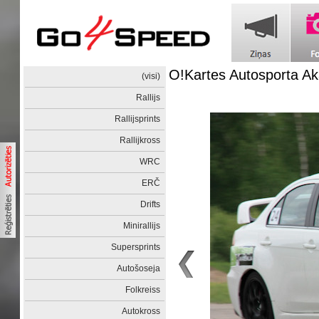
O!Kartes Autosporta Ak
(visi)
Rallijs
Rallijsprints
Rallijkross
WRC
ERČ
Drifts
Minirallijs
Supersprints
Autošoseja
Folkreiss
Autokross