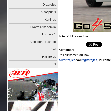
Dragreiss
Autosprints
Kartings
Okartes Akadēmija
Formula 1
Foto:
Publicitātes foto
Autosports pasaulē
4x4
Komentāri
Pašlaik komentāru nav!
Rallijreids
Autorizējies
vai
reģistrējies
, lai kom
Cits