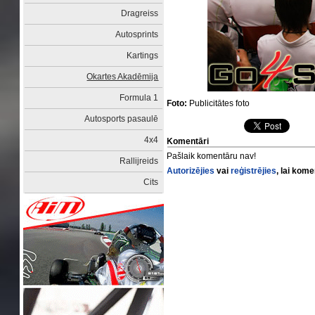
Dragreiss
Autosprints
Kartings
Okartes Akadēmija
Formula 1
Foto:
Publicitātes foto
Autosports pasaulē
4x4
Komentāri
Pašlaik komentāru nav!
Rallijreids
Autorizējies
vai
reģistrējies
, lai kom
Cits