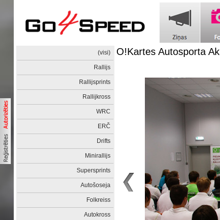
O!Kartes Autosporta Ak
(visi)
Rallijs
Rallijsprints
Rallijkross
WRC
ERČ
Drifts
Minirallijs
Supersprints
Autošoseja
Folkreiss
Autokross