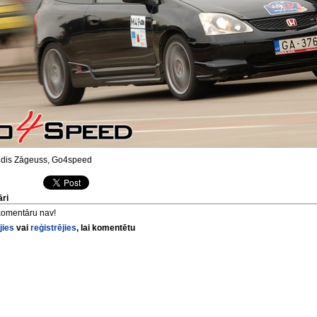
dis Zāgeuss, Go4speed
ri
komentāru nav!
jies
vai
reģistrējies
, lai komentētu