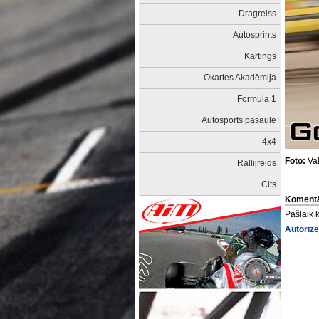
Dragreiss
Autosprints
Kartings
Okartes Akadēmija
Formula 1
Autosports pasaulē
4x4
Foto:
Val
Rallijreids
Cits
Komentā
Pašlaik 
Autorizē