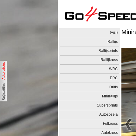
Minira
(visi)
Rallijs
Rallijsprints
Rallijkross
WRC
ERČ
Drifts
Minirallijs
Supersprints
Autošoseja
Folkreiss
Autokross