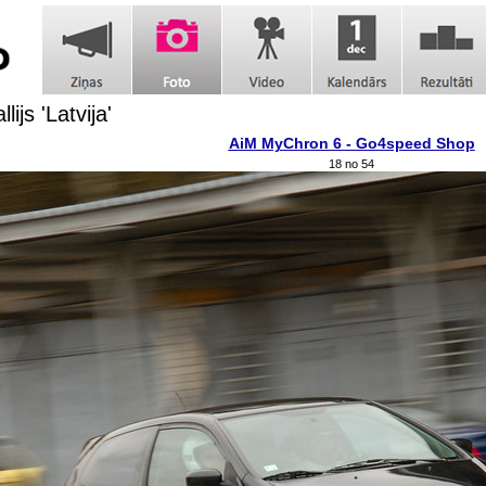
llijs 'Latvija'
AiM MyChron 6 - Go4speed Shop
18 no 54