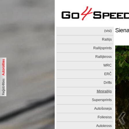
Siena
(visi)
Rallijs
Rallijsprints
Rallijkross
WRC
ERČ
Drifts
Minirallijs
Supersprints
Autošoseja
Folkreiss
Autokross