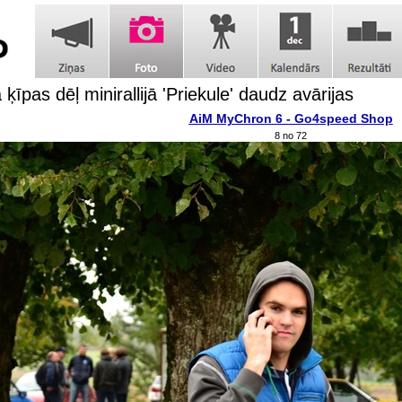
 ķīpas dēļ minirallijā 'Priekule' daudz avārijas
AiM MyChron 6 - Go4speed Shop
8 no 72