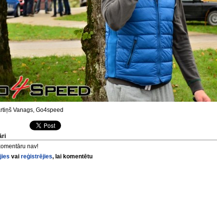
tiņš Vanags, Go4speed
ri
komentāru nav!
jies
vai
reģistrējies
, lai komentētu