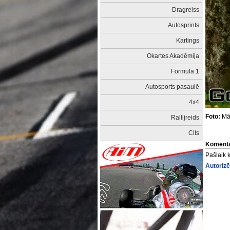
Dragreiss
Autosprints
Kartings
Okartes Akadēmija
Formula 1
Autosports pasaulē
4x4
Foto:
Mār
Rallijreids
Cits
Komentā
Pašlaik 
Autorizē