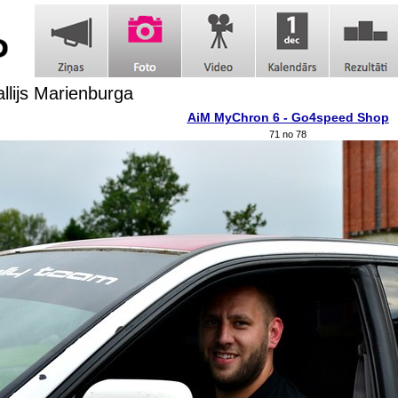
allijs Marienburga
AiM MyChron 6 - Go4speed Shop
71 no 78