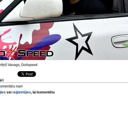
tiņš Vanags, Go4speed
ri
komentāru nav!
jies
vai
reģistrējies
, lai komentētu