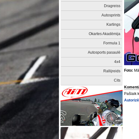
Dragreiss
Autosprints
Kartings
Okartes Akadēmija
Formula 1
Autosports pasaulē
4x4
Foto:
Mār
Rallijreids
Cits
Komentā
Pašlaik 
Autorizē