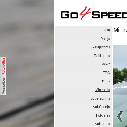
Minir
(visi)
Rallijs
Rallijsprints
Rallijkross
WRC
ERČ
Drifts
Minirallijs
Supersprints
Autošoseja
Folkreiss
Autokross