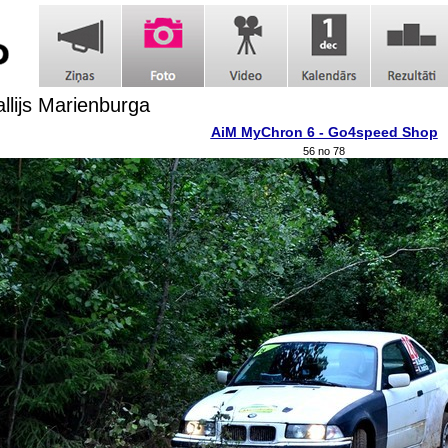
allijs Marienburga
AiM MyChron 6 - Go4speed Shop
56 no 78