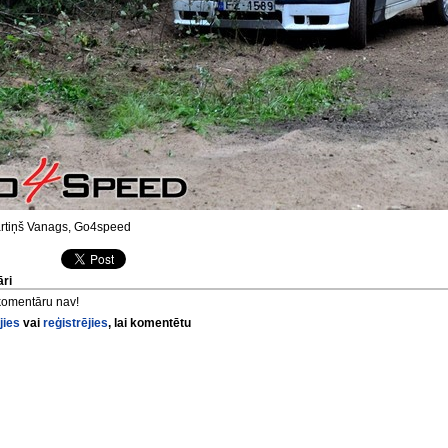
tiņš Vanags, Go4speed
ri
komentāru nav!
jies
vai
reģistrējies
, lai komentētu