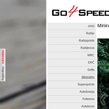
Minir
(visi)
Rallijs
Rallijsprints
Rallijkross
WRC
ERČ
Drifts
Minirallijs
Supersprints
Autošoseja
Folkreiss
Autokross