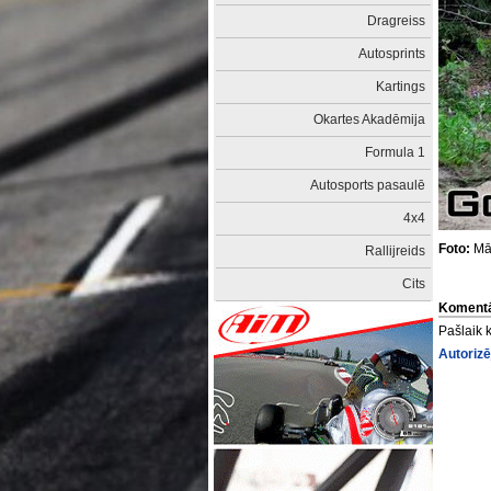
Dragreiss
Autosprints
Kartings
Okartes Akadēmija
Formula 1
Autosports pasaulē
4x4
Foto:
Mār
Rallijreids
Cits
Komentā
Pašlaik 
Autorizē