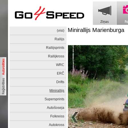
Minirallijs Marienburga
(visi)
Rallijs
Rallijsprints
Rallijkross
WRC
ERČ
Drifts
Minirallijs
Supersprints
Autošoseja
Folkreiss
Autokross