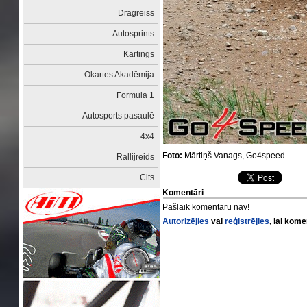
Dragreiss
Autosprints
Kartings
Okartes Akadēmija
Formula 1
Autosports pasaulē
4x4
Foto:
Mārtiņš Vanags, Go4speed
Rallijreids
Cits
Komentāri
Pašlaik komentāru nav!
Autorizējies
vai
reģistrējies
, lai kom