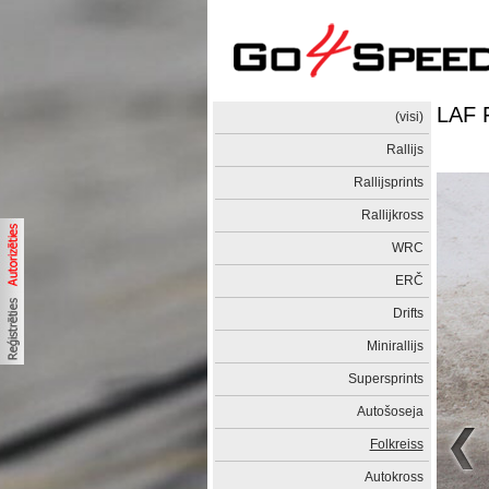
LAF F
(visi)
Rallijs
Rallijsprints
Rallijkross
WRC
ERČ
Drifts
Minirallijs
Supersprints
Autošoseja
Folkreiss
Autokross