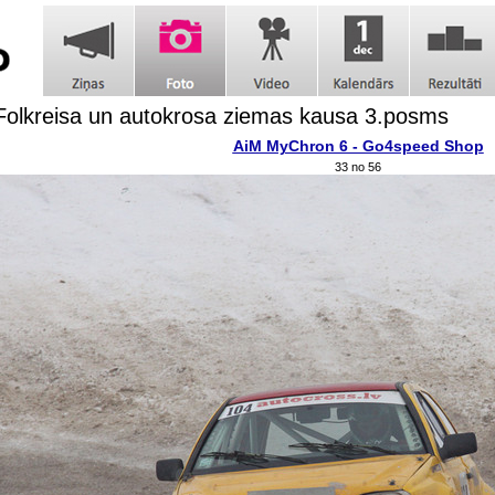
olkreisa un autokrosa ziemas kausa 3.posms
AiM MyChron 6 - Go4speed Shop
33 no 56