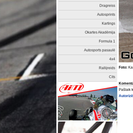
Dragreiss
Autosprints
Kartings
Okartes Akadēmija
Formula 1
Autosports pasaulē
4x4
Foto:
Ka
Rallijreids
Cits
Komentā
Pašlaik 
Autorizē