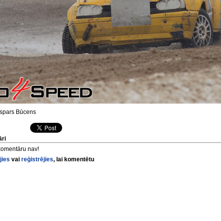
spars Būcens
ri
komentāru nav!
jies
vai
reģistrējies
, lai komentētu