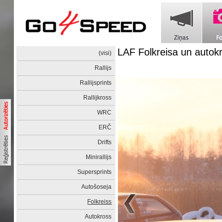
LAF Folkreisa un auto
(visi)
Rallijs
Rallijsprints
Rallijkross
WRC
ERČ
Drifts
Minirallijs
Supersprints
Autošoseja
Folkreiss
Autokross