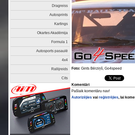
Dragreiss
Autosprints
Kartings
Okartes Akadēmija
Formula 1
Autosports pasaulē
4x4
Foto:
Gints Bērziņš, Go4speed
Rallijreids
Cits
Komentāri
Pašlaik komentāru nav!
Autorizējies
vai
reģistrējies
, lai kom