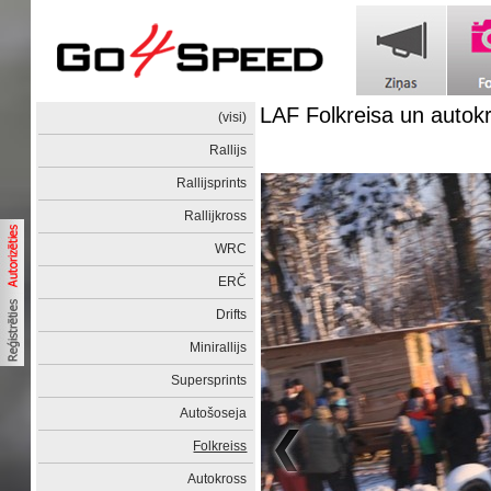
LAF Folkreisa un auto
(visi)
Rallijs
Rallijsprints
Rallijkross
WRC
ERČ
Drifts
Minirallijs
Supersprints
Autošoseja
Folkreiss
Autokross