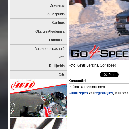
Dragreiss
Autosprints
Kartings
Okartes Akadēmija
Formula 1
Autosports pasaulē
4x4
Foto:
Gints Bērziņš, Go4speed
Rallijreids
Cits
Komentāri
Pašlaik komentāru nav!
Autorizējies
vai
reģistrējies
, lai kom