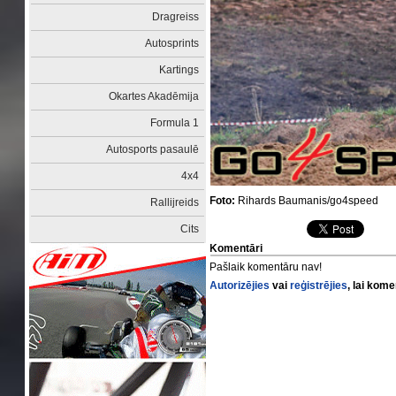
Dragreiss
Autosprints
Kartings
Okartes Akadēmija
Formula 1
Autosports pasaulē
4x4
Foto:
Rihards Baumanis/go4speed
Rallijreids
Cits
Komentāri
Pašlaik komentāru nav!
Autorizējies
vai
reģistrējies
, lai kom