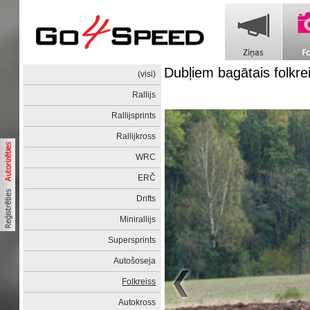
Dubļiem bagātais folkre
(visi)
Rallijs
Rallijsprints
Rallijkross
WRC
ERČ
Drifts
Minirallijs
Supersprints
Autošoseja
Folkreiss
Autokross