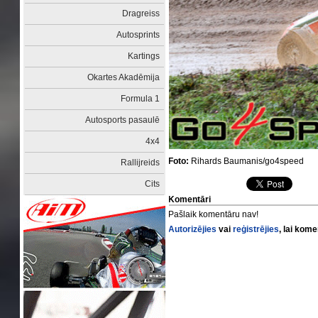
Dragreiss
Autosprints
Kartings
Okartes Akadēmija
Formula 1
Autosports pasaulē
4x4
Foto:
Rihards Baumanis/go4speed
Rallijreids
Cits
Komentāri
Pašlaik komentāru nav!
Autorizējies
vai
reģistrējies
, lai kom