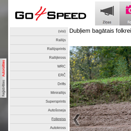
Dubļiem bagātais folkre
(visi)
Rallijs
Rallijsprints
Rallijkross
WRC
ERČ
Drifts
Minirallijs
Supersprints
Autošoseja
Folkreiss
Autokross