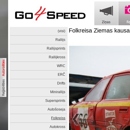
Folkreisa Ziemas kaus
(visi)
Rallijs
Rallijsprints
Rallijkross
WRC
ERČ
Drifts
Minirallijs
Supersprints
Autošoseja
Folkreiss
Autokross