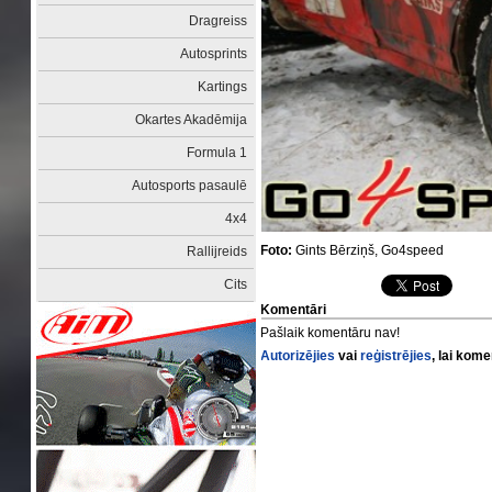
Dragreiss
Autosprints
Kartings
Okartes Akadēmija
Formula 1
Autosports pasaulē
4x4
Foto:
Gints Bērziņš, Go4speed
Rallijreids
Cits
Komentāri
Pašlaik komentāru nav!
Autorizējies
vai
reģistrējies
, lai kom