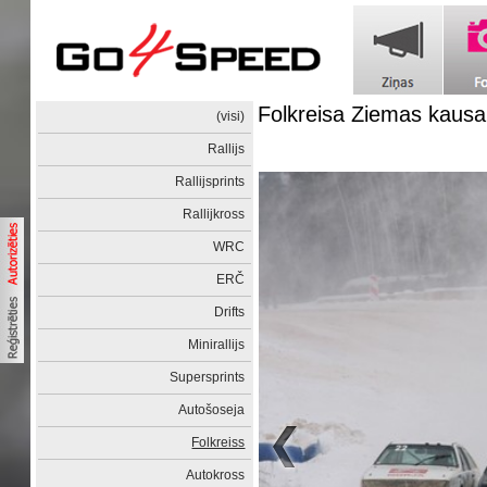
Folkreisa Ziemas kaus
(visi)
Rallijs
Rallijsprints
Rallijkross
WRC
ERČ
Drifts
Minirallijs
Supersprints
Autošoseja
Folkreiss
Autokross