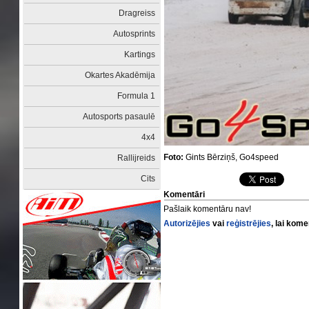
Dragreiss
Autosprints
Kartings
Okartes Akadēmija
Formula 1
Autosports pasaulē
4x4
Foto:
Gints Bērziņš, Go4speed
Rallijreids
Cits
Komentāri
Pašlaik komentāru nav!
Autorizējies
vai
reģistrējies
, lai kom