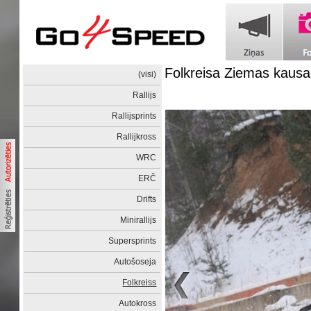
Folkreisa Ziemas kaus
(visi)
Rallijs
Rallijsprints
Rallijkross
WRC
ERČ
Drifts
Minirallijs
Supersprints
Autošoseja
Folkreiss
Autokross