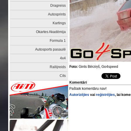
Dragreiss
Autosprints
Kartings
Okartes Akadēmija
Formula 1
Autosports pasaulē
4x4
Foto:
Gints Bērziņš, Go4speed
Rallijreids
Cits
Komentāri
Pašlaik komentāru nav!
Autorizējies
vai
reģistrējies
, lai kom