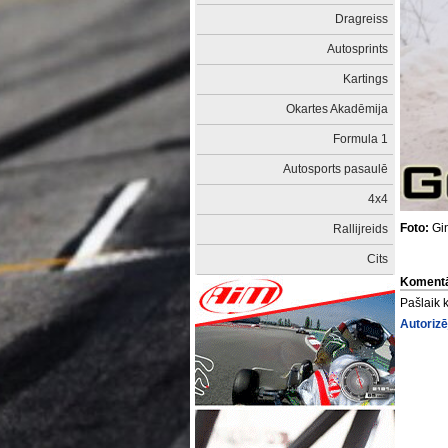
Dragreiss
Autosprints
Kartings
Okartes Akadēmija
Formula 1
Autosports pasaulē
4x4
Foto:
Gin
Rallijreids
Cits
Komentā
Pašlaik 
Autorizē