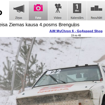
eisa Ziemas kausa 4.posms Brenguļos
AiM MyChron 6 - Go4speed Shop
19 no 48