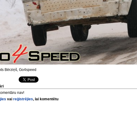
ts Bērziņš, Go4speed
ri
komentāru nav!
jies
vai
reģistrējies
, lai komentētu