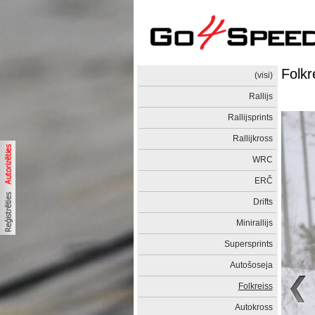
Folkr
(visi)
Rallijs
Rallijsprints
Rallijkross
WRC
ERČ
Drifts
Minirallijs
Supersprints
Autošoseja
Folkreiss
Autokross