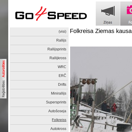
Folkreisa Ziemas kaus
(visi)
Rallijs
Rallijsprints
Rallijkross
WRC
ERČ
Drifts
Minirallijs
Supersprints
Autošoseja
Folkreiss
Autokross