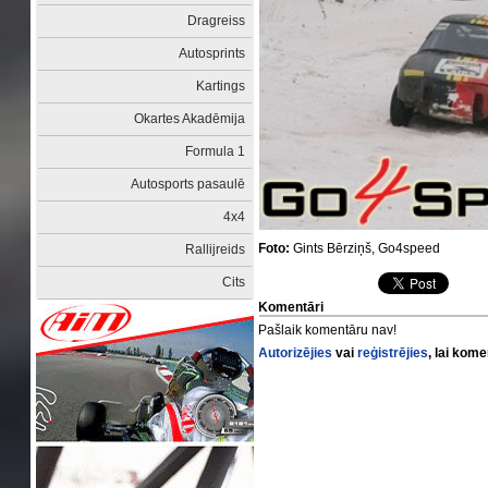
Dragreiss
Autosprints
Kartings
Okartes Akadēmija
Formula 1
Autosports pasaulē
4x4
Foto:
Gints Bērziņš, Go4speed
Rallijreids
Cits
Komentāri
Pašlaik komentāru nav!
Autorizējies
vai
reģistrējies
, lai kom