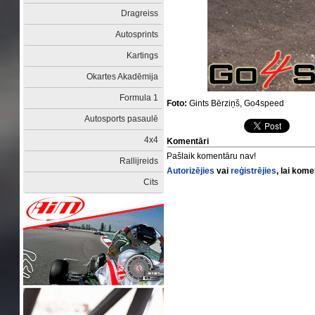
Dragreiss
Autosprints
Kartings
Okartes Akadēmija
Formula 1
Foto:
Gints Bērziņš, Go4speed
Autosports pasaulē
4x4
Komentāri
Pašlaik komentāru nav!
Rallijreids
Autorizējies
vai
reģistrējies
, lai kom
Cits