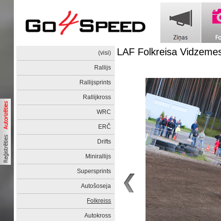
LAF Folkreisa Vidzemes
(visi)
Rallijs
Rallijsprints
Rallijkross
WRC
ERČ
Drifts
Minirallijs
Supersprints
Autošoseja
Folkreiss
Autokross