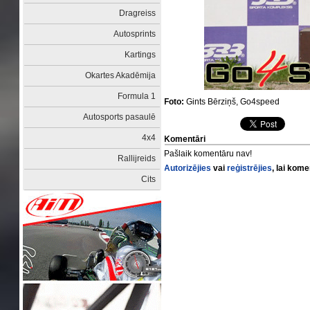
Dragreiss
Autosprints
Kartings
Okartes Akadēmija
Formula 1
Foto:
Gints Bērziņš, Go4speed
Autosports pasaulē
4x4
Komentāri
Pašlaik komentāru nav!
Rallijreids
Autorizējies
vai
reģistrējies
, lai kom
Cits