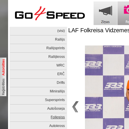
LAF Folkreisa Vidzeme
(visi)
Rallijs
Rallijsprints
Rallijkross
WRC
ERČ
Drifts
Minirallijs
Supersprints
Autošoseja
Folkreiss
Autokross