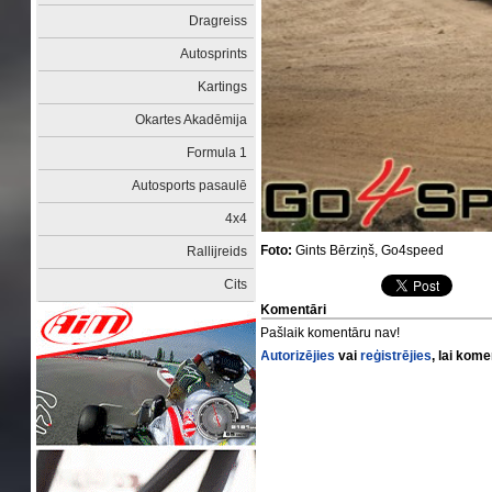
Dragreiss
Autosprints
Kartings
Okartes Akadēmija
Formula 1
Autosports pasaulē
4x4
Foto:
Gints Bērziņš, Go4speed
Rallijreids
Cits
Komentāri
Pašlaik komentāru nav!
Autorizējies
vai
reģistrējies
, lai kom