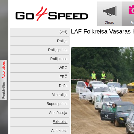
LAF Folkreisa Vasaras
(visi)
Rallijs
Rallijsprints
Rallijkross
WRC
ERČ
Drifts
Minirallijs
Supersprints
Autošoseja
Folkreiss
Autokross