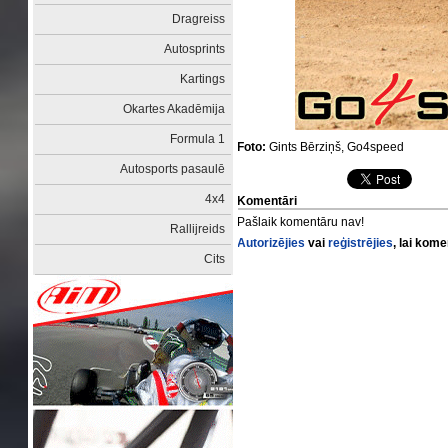
Dragreiss
Autosprints
Kartings
Okartes Akadēmija
Formula 1
Foto:
Gints Bērziņš, Go4speed
Autosports pasaulē
4x4
Komentāri
Pašlaik komentāru nav!
Rallijreids
Autorizējies
vai
reģistrējies
, lai kom
Cits