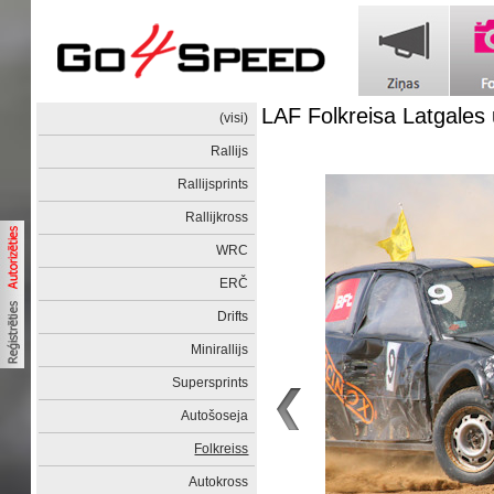
LAF Folkreisa Latgale
(visi)
Rallijs
Rallijsprints
Rallijkross
WRC
ERČ
Drifts
Minirallijs
Supersprints
Autošoseja
Folkreiss
Autokross