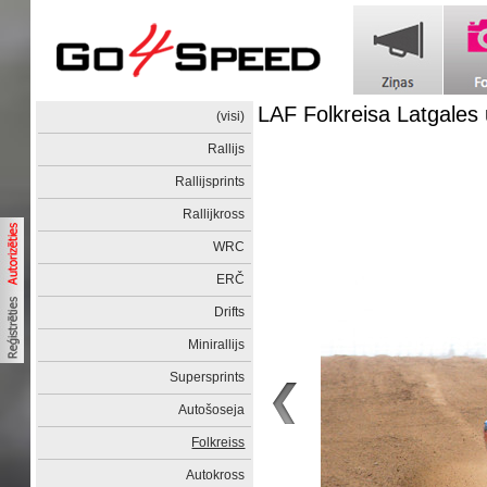
LAF Folkreisa Latgale
(visi)
Rallijs
Rallijsprints
Rallijkross
WRC
ERČ
Drifts
Minirallijs
Supersprints
Autošoseja
Folkreiss
Autokross