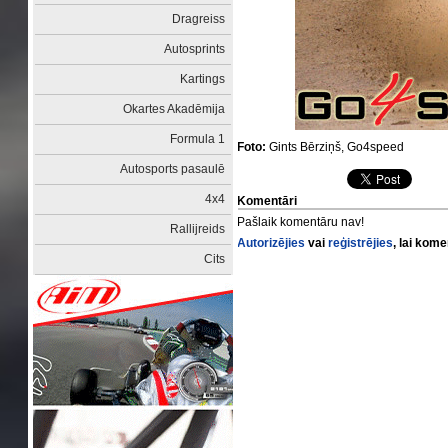
Dragreiss
Autosprints
Kartings
Okartes Akadēmija
Formula 1
Foto:
Gints Bērziņš, Go4speed
Autosports pasaulē
4x4
Komentāri
Pašlaik komentāru nav!
Rallijreids
Autorizējies
vai
reģistrējies
, lai kom
Cits