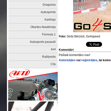
Dragreiss
Autosprints
Kartings
Okartes Akadēmija
Formula 1
Foto:
Gints Bērziņš, Go4speed
Autosports pasaulē
4x4
Komentāri
Pašlaik komentāru nav!
Rallijreids
Autorizējies
vai
reģistrējies
, lai kom
Cits