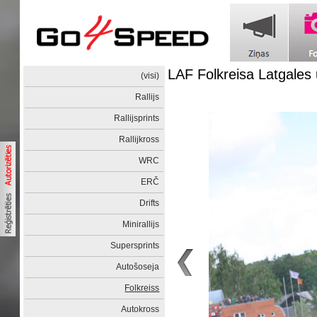
LAF Folkreisa Latgale
(visi)
Rallijs
Rallijsprints
Rallijkross
WRC
ERČ
Drifts
Minirallijs
Supersprints
Autošoseja
Folkreiss
Autokross