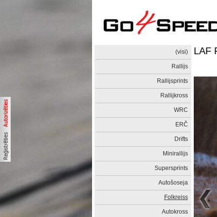
LAF 
(visi)
Rallijs
Rallijsprints
Rallijkross
WRC
ERČ
Drifts
Minirallijs
Supersprints
Autošoseja
Folkreiss
Autokross