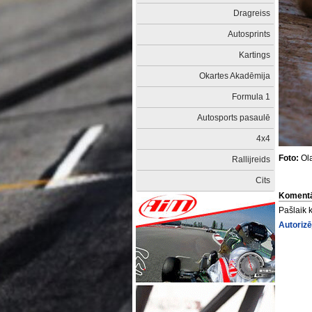
Dragreiss
Autosprints
Kartings
Okartes Akadēmija
Formula 1
Autosports pasaulē
4x4
Foto:
Ola
Rallijreids
Cits
Komentā
Pašlaik 
Autorizē