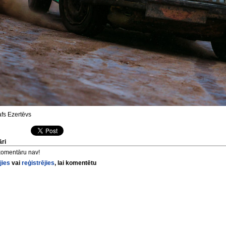
fs Ezertēvs
ri
komentāru nav!
jies
vai
reģistrējies
, lai komentētu