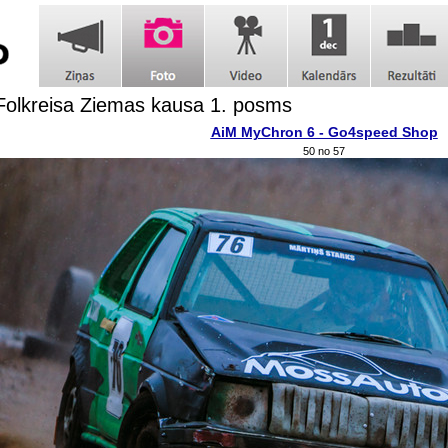
Folkreisa Ziemas kausa 1. posms
AiM MyChron 6 - Go4speed Shop
50 no 57