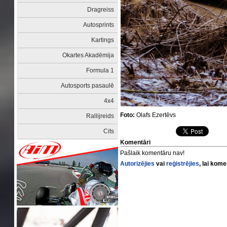
Dragreiss
Autosprints
Kartings
Okartes Akadēmija
Formula 1
Autosports pasaulē
4x4
Foto:
Olafs Ezertēvs
Rallijreids
Cits
Komentāri
Pašlaik komentāru nav!
Autorizējies
vai
reģistrējies
, lai kom