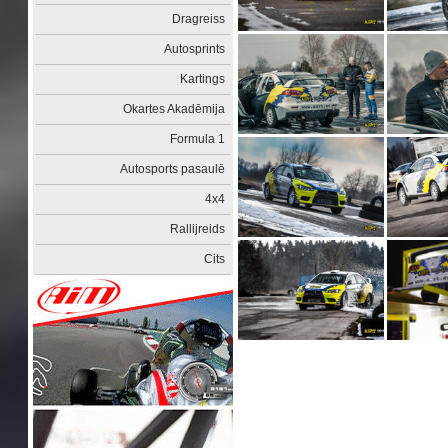
Dragreiss
Autosprints
Kartings
Okartes Akadēmija
Formula 1
Autosports pasaulē
4x4
Rallijreids
Cits