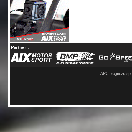
Partneri:
WRC prognožu spē