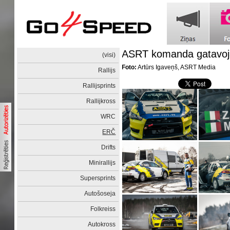
ASRT komanda gatavoj
(visi)
Foto:
Artūrs Igaveņš, ASRT Media
Rallijs
Rallijsprints
Rallijkross
WRC
ERČ
Drifts
Minirallijs
Supersprints
Autošoseja
Folkreiss
Autokross