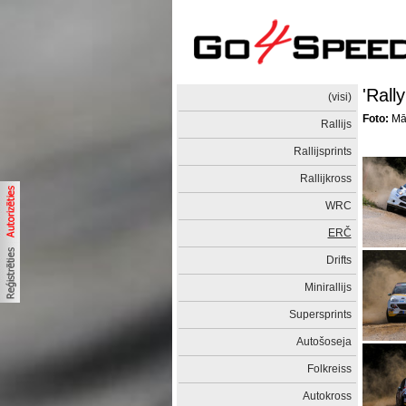
'Rall
(visi)
Foto:
Mār
Rallijs
Rallijsprints
Rallijkross
WRC
ERČ
Drifts
Minirallijs
Supersprints
Autošoseja
Folkreiss
Autokross