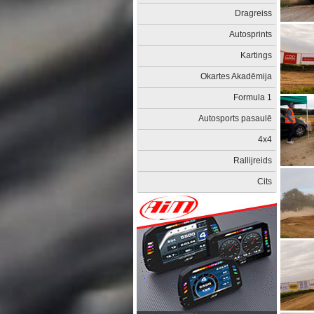
Dragreiss
Autosprints
Kartings
Okartes Akadēmija
Formula 1
Autosports pasaulē
4x4
Rallijreids
Cits