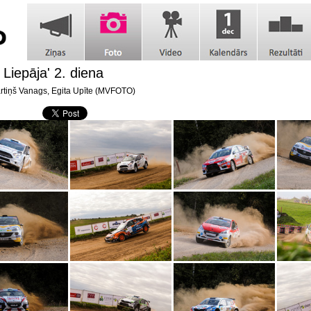
y Liepāja' 2. diena
tiņš Vanags, Egita Upīte (MVFOTO)